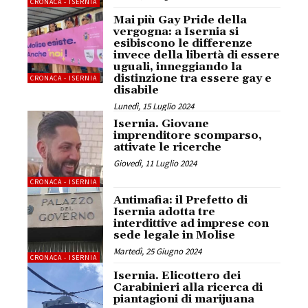
CRONACA - ISERNIA
Mai più Gay Pride della
vergogna: a Isernia si
esibiscono le differenze
invece della libertà di essere
uguali, inneggiando la
distinzione tra essere gay e
CRONACA - ISERNIA
disabile
Lunedì, 15 Luglio 2024
Isernia. Giovane
imprenditore scomparso,
attivate le ricerche
Giovedì, 11 Luglio 2024
CRONACA - ISERNIA
Antimafia: il Prefetto di
Isernia adotta tre
interdittive ad imprese con
sede legale in Molise
Martedì, 25 Giugno 2024
CRONACA - ISERNIA
Isernia. Elicottero dei
Carabinieri alla ricerca di
piantagioni di marijuana