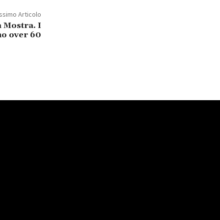
ssimo Articolo
a Mostra. I
no over 60