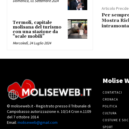
Domenica, 01 Settembre 2024
Articolo Precd
Per sempre 
Mostra Ric
Termoli, capitale
intramonta
molisana del turismo
con una stazione da
“scale mobili”
Mercoledì, 24 Luglio 2024
Molise W
CONTATTACI
CRONACA
© moliseweb.it - Registrato presso il Tribunale di
POLITICA
Campobasso autorizzazione n. 10/14 Cron n.1109
CULTURA
del 7 ottobre 2014
COSTUME E SOC
Email:
moliseweb@gmail.com
SPORT