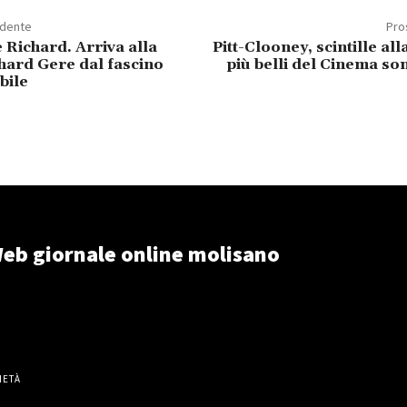
edente
Pro
Richard. Arriva alla
Pitt-Clooney, scintille all
hard Gere dal fascino
più belli del Cinema so
bile
eb giornale online molisano
IETÀ