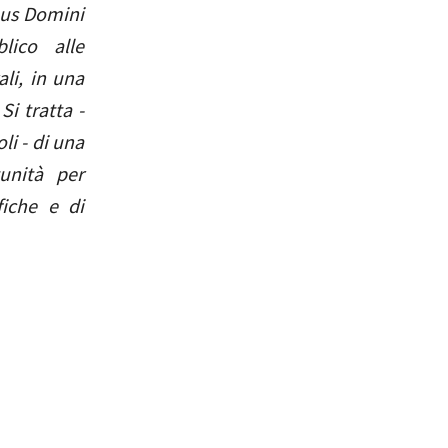
rpus Domini
lico alle
ali, in una
Si tratta -
li - di una
tunità per
fiche e di