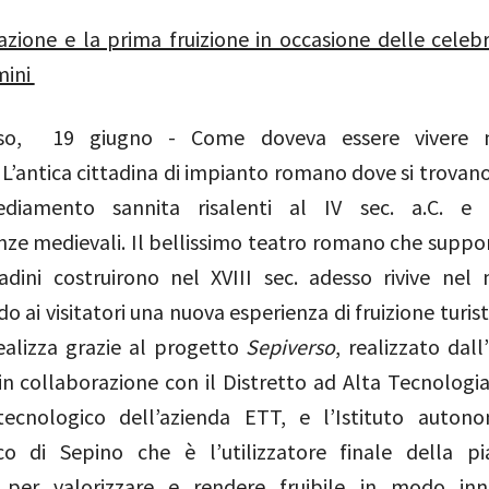
zione e la prima fruizione in occasione delle celebr
mini
so, 19 giugno - Come doveva essere vivere
’antica cittadina di impianto romano dove si trovano 
ediamento sannita risalenti al IV sec. a.C. e
ze medievali. Il bellissimo teatro romano che suppor
adini costruirono nel XVIII sec. adesso rivive nel
 ai visitatori una nuova esperienza di fruizione turis
realizza grazie al progetto
Sepiverso
, realizzato dall
in collaborazione con il Distretto ad Alta Tecnologia,
ecnologico dell’azienda ETT, e l’Istituto auton
co di Sepino
che è l’utilizzatore finale della p
 per valorizzare e rendere fruibile in modo inno