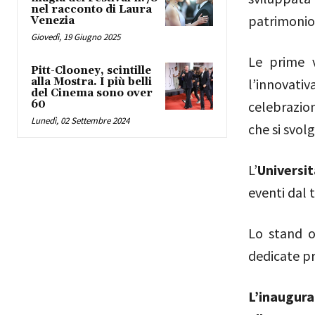
nel racconto di Laura
patrimonio 
Venezia
Giovedì, 19 Giugno 2025
Le prime v
Pitt-Clooney, scintille
alla Mostra. I più belli
l’innovati
del Cinema sono over
60
celebrazio
Lunedì, 02 Settembre 2024
che si svol
L’
Universit
eventi dal 
Lo stand 
dedicate p
L’inaugura