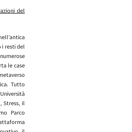
azioni del
nell’antica
i resti del
 numerose
ta le case
 metaverso
tica. Tutto
’Università
 Stress, il
omo Parco
iattaforma
vativo il