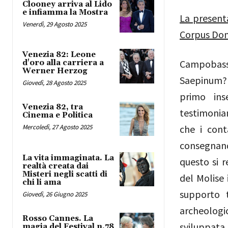
Clooney arriva al Lido
e infiamma la Mostra
La presenta
Venerdì, 29 Agosto 2025
Corpus Do
Venezia 82: Leone
Campobas
d'oro alla carriera a
Werner Herzog
Saepinum? L
Giovedì, 28 Agosto 2025
primo ins
Venezia 82, tra
testimonian
Cinema e Politica
che i cont
Mercoledì, 27 Agosto 2025
consegnando
La vita immaginata. La
questo si 
realtà creata dai
Misteri negli scatti di
del Molise 
chi li ama
supporto t
Giovedì, 26 Giugno 2025
archeologi
Rosso Cannes. La
sviluppata
magia del Festival n.78