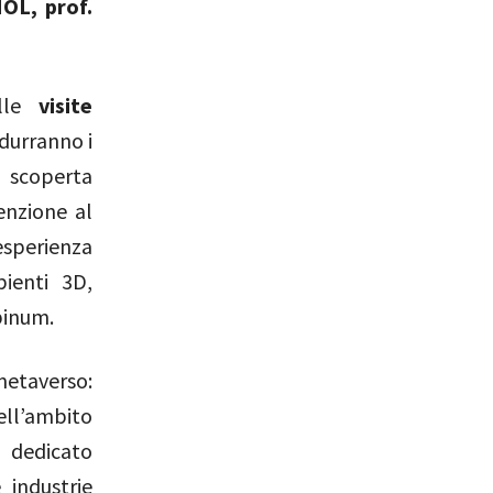
OL, prof.
alle
visite
odurranno i
a scoperta
enzione al
esperienza
ienti 3D,
pinum.
metaverso:
ell’ambito
dedicato
 industrie