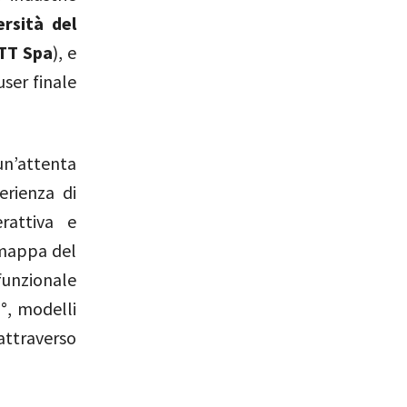
ersità del
TT Spa
), e
ser finale
n’attenta
erienza di
rattiva e
a mappa del
funzionale
°, modelli
 attraverso