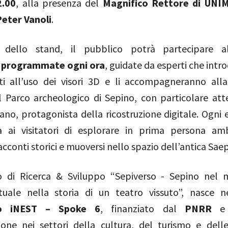
2.00
, alla presenza del
Magnifico Rettore di UNIM
eter Vanoli
.
no dello stand, il pubblico potrà partecipare 
 programmate ogni ora
, guidate da esperti che intr
ti all’uso dei visori 3D e li accompagneranno all
el Parco archeologico di Sepino, con particolare att
no, protagonista della ricostruzione digitale. Ogni 
 ai visitatori di esplorare in prima persona amb
acconti storici e muoversi nello spazio dell’antica Sae
o di Ricerca & Sviluppo “Sepiverso - Sepino nel 
rtuale nella storia di un teatro vissuto”, nasce n
o iNEST – Spoke 6
, finanziato dal
PNRR
e 
zione nei settori della cultura, del turismo e delle