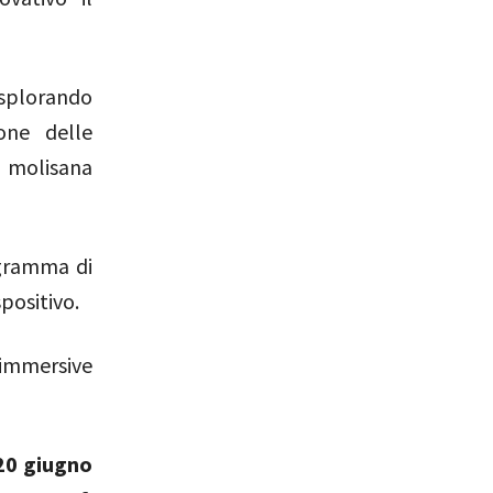
esplorando
one delle
à molisana
gramma di
positivo.
immersive
20 giugno