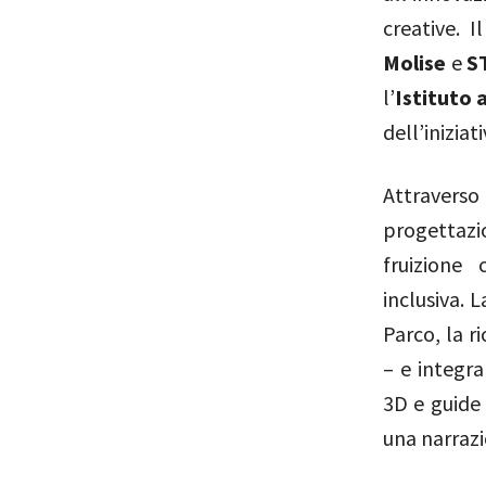
creative. I
Molise
e
S
l’
Istituto
dell’iniziati
Attravers
progettazi
fruizione 
inclusiva. 
Parco, la r
– e integra
3D e guide v
una narrazi