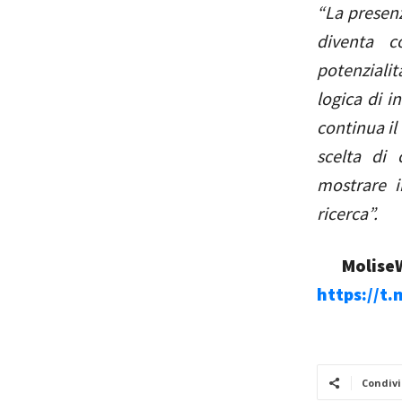
“La presenz
diventa c
potenzialit
logica di i
continua il
scelta di 
mostrare i
ricerca”.
MoliseW
https://t
Condivi