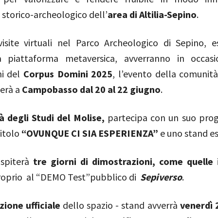
storico-archeologico dell’
area di Altilia-Sepino
.
isite virtuali nel Parco Archeologico di Sepino, 
va piattaforma metaversica, avverranno in occasi
ni del
Corpus Domini 2025
, l’evento della comunit
gerà a
Campobasso dal 20 al 22 giugno
.
à degli Studi del Molise,
partecipa con un suo pro
titolo
“OVUNQUE CI SIA ESPERIENZA”
e uno
stand es
ospiterà
tre giorni di dimostrazioni, come quelle
roprio al “DEMO Test”pubblico
di
Sepiverso
.
zione ufficiale
dello spazio - stand avverrà
venerdì 