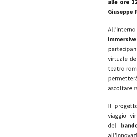
alle ore 1
Giuseppe P
All’inter
immersive
partecipan
virtuale d
teatro roma
permetterà
ascoltare r
Il progett
viaggio vi
del
band
all’innova