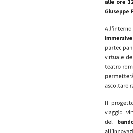
alle ore 1
Giuseppe P
All’inter
immersive
partecipan
virtuale d
teatro roma
permetterà
ascoltare r
Il progett
viaggio vi
del
band
all’innova