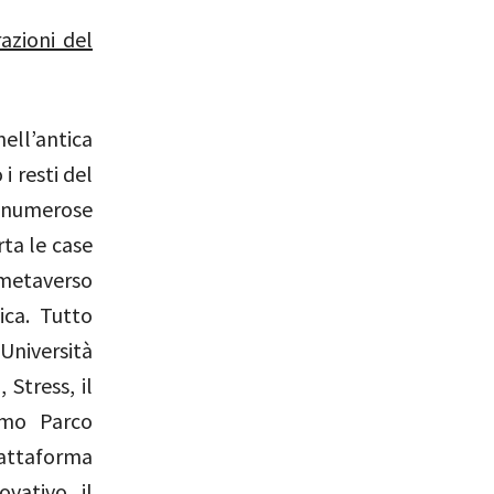
azioni del
nell’antica
i resti del
 numerose
ta le case
 metaverso
tica. Tutto
’Università
 Stress, il
omo Parco
iattaforma
vativo il