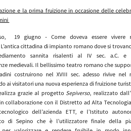
zione e la prima fruizione in occasione delle celebr
mini
so, 19 giugno - Come doveva essere vivere
’antica cittadina di impianto romano dove si trovano 
ediamento sannita risalenti al IV sec. a.C. e
ze medievali. Il bellissimo teatro romano che suppor
adini costruirono nel XVIII sec. adesso rivive nel
 ai visitatori una nuova esperienza di fruizione turis
realizza grazie al progetto
Sepiverso
, realizzato dall
in collaborazione con il Distretto ad Alta Tecnologia,
ecnologico dell’azienda ETT, e l’Istituto auton
co di Sepino
che è l’utilizzatore finale della p
 per valorizzare e rendere fruibile in modo inno