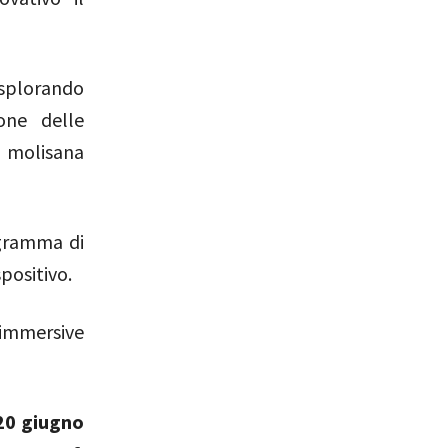
esplorando
one delle
à molisana
gramma di
positivo.
immersive
20 giugno