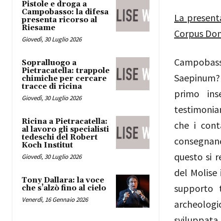
Pistole e droga a
Campobasso: la difesa
La presenta
presenta ricorso al
Riesame
Corpus Do
Giovedì, 30 Luglio 2026
Campobas
Sopralluogo a
Pietracatella: trappole
Saepinum? L
chimiche per cercare
tracce di ricina
primo ins
Giovedì, 30 Luglio 2026
testimonian
Ricina a Pietracatella:
che i cont
al lavoro gli specialisti
tedeschi del Robert
consegnando
Koch Institut
questo si 
Giovedì, 30 Luglio 2026
del Molise 
Tony Dallara: la voce
supporto t
che s’alzò fino al cielo
Venerdì, 16 Gennaio 2026
archeologi
sviluppata