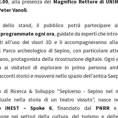
2.00
, alla presenza del
Magnifico Rettore di UNIM
eter Vanoli
.
no dello stand, il pubblico potrà partecipare 
 programmate ogni ora
, guidate da esperti che intr
ti all’uso dei visori 3D e li accompagneranno all
el Parco archeologico di Sepino, con particolare att
no, protagonista della ricostruzione digitale. Ogni 
 ai visitatori di esplorare in prima persona amb
acconti storici e muoversi nello spazio dell’antica Sae
o di Ricerca & Sviluppo “Sepiverso - Sepino nel 
rtuale nella storia di un teatro vissuto”, nasce n
o iNEST – Spoke 6
, finanziato dal
PNRR
e 
zione nei settori della cultura, del turismo e delle