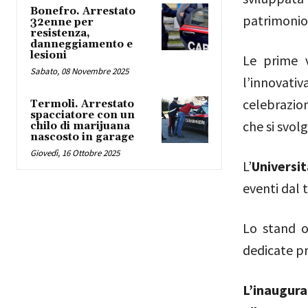
Bonefro. Arrestato
patrimonio 
32enne per
resistenza,
danneggiamento e
lesioni
Le prime v
Sabato, 08 Novembre 2025
l’innovati
celebrazio
Termoli. Arrestato
spacciatore con un
che si svol
chilo di marijuana
nascosto in garage
Giovedì, 16 Ottobre 2025
L’
Universit
eventi dal 
Lo stand 
dedicate p
L’inaugura