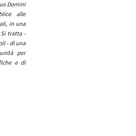
rpus Domini
lico alle
ali, in una
Si tratta -
li - di una
tunità per
fiche e di