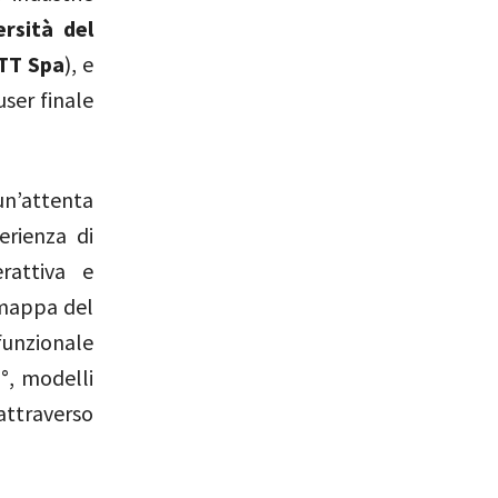
ersità del
TT Spa
), e
ser finale
n’attenta
erienza di
rattiva e
a mappa del
funzionale
°, modelli
 attraverso