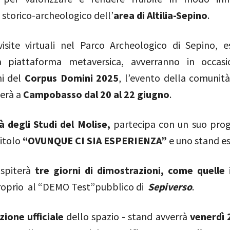
storico-archeologico dell’
area di Altilia-Sepino
.
isite virtuali nel Parco Archeologico di Sepino, 
va piattaforma metaversica, avverranno in occasi
ni del
Corpus Domini 2025
, l’evento della comunit
gerà a
Campobasso dal 20 al 22 giugno
.
à degli Studi del Molise,
partecipa con un suo pro
titolo
“OVUNQUE CI SIA ESPERIENZA”
e uno
stand es
ospiterà
tre giorni di dimostrazioni, come quelle
roprio al “DEMO Test”pubblico
di
Sepiverso
.
zione ufficiale
dello spazio - stand avverrà
venerdì 