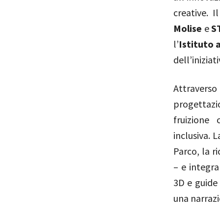
creative. I
Molise
e
S
l’
Istituto
dell’iniziati
Attravers
progettazi
fruizione 
inclusiva. 
Parco, la r
– e integra
3D e guide v
una narrazi