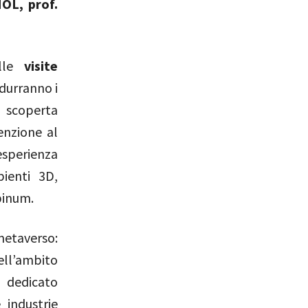
OL, prof.
alle
visite
odurranno i
a scoperta
enzione al
esperienza
ienti 3D,
pinum.
metaverso:
ell’ambito
dedicato
 industrie