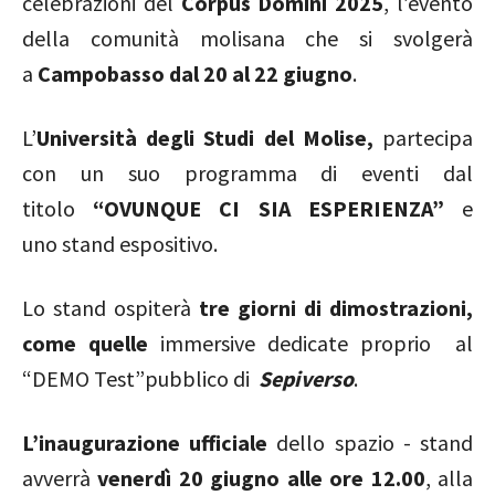
celebrazioni del
Corpus Domini 2025
, l’evento
della comunità molisana che si svolgerà
a
Campobasso dal 20 al 22 giugno
.
L’
Università degli Studi del Molise,
partecipa
con un suo programma di eventi dal
titolo
“OVUNQUE CI SIA ESPERIENZA”
e
uno
stand espositivo.
Lo stand ospiterà
tre giorni di dimostrazioni,
come quelle
immersive dedicate proprio al
“DEMO Test”pubblico
di
Sepiverso
.
L’inaugurazione ufficiale
dello spazio - stand
avverrà
venerdì 20 giugno alle ore 12.00
, alla