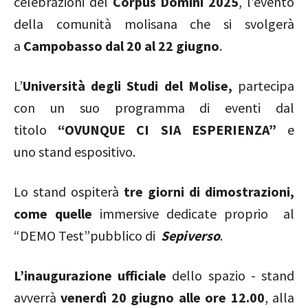
celebrazioni del
Corpus Domini 2025
, l’evento
della comunità molisana che si svolgerà
a
Campobasso dal 20 al 22 giugno
.
L’
Università degli Studi del Molise,
partecipa
con un suo programma di eventi dal
titolo
“OVUNQUE CI SIA ESPERIENZA”
e
uno
stand espositivo.
Lo stand ospiterà
tre giorni di dimostrazioni,
come quelle
immersive dedicate proprio al
“DEMO Test”pubblico
di
Sepiverso
.
L’inaugurazione ufficiale
dello spazio - stand
avverrà
venerdì 20 giugno alle ore 12.00
, alla