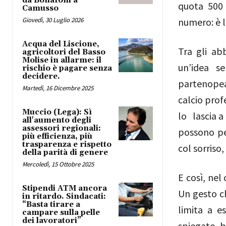
da Bonafoni a
quota 500 
Camusso
Giovedì, 30 Luglio 2026
numero: è l
Acqua del Liscione,
Tra gli ab
agricoltori del Basso
Molise in allarme: il
un’idea se
rischio è pagare senza
decidere.
partenopea 
Martedì, 16 Dicembre 2025
calcio prof
Muccio (Lega): Sì
lo lascia a
all'aumento degli
assessori regionali:
possono pe
più efficienza, più
trasparenza e rispetto
col sorriso
della parità di genere
Mercoledì, 15 Ottobre 2025
E così, nel
Stipendi ATM ancora
Un gesto c
in ritardo. Sindacati:
“Basta tirare a
limita a e
campare sulla pelle
dei lavoratori”
spiegato b