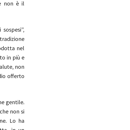
e non è il
 sospesi”,
radizione
odotta nel
to in più e
salute, non
io offerto
ne gentile.
che non si
ne. Lo ha
ta, in un