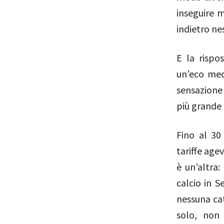
inseguire m
indietro ne
E la rispo
un’eco med
sensazione
più grande 
Fino al 30
tariffe agev
è un’altra:
calcio in S
nessuna cat
solo, non 