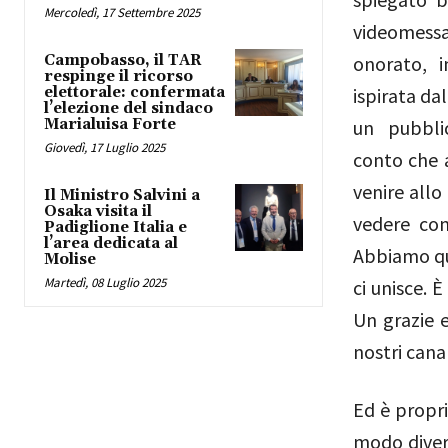
Mercoledì, 17 Settembre 2025
videomessa
Campobasso, il TAR
onorato, i
respinge il ricorso
elettorale: confermata
ispirata da
l’elezione del sindaco
Marialuisa Forte
un pubblic
Giovedì, 17 Luglio 2025
conto che a
venire allo
Il Ministro Salvini a
Osaka visita il
vedere con
Padiglione Italia e
l’area dedicata al
Abbiamo qui
Molise
Martedì, 08 Luglio 2025
ci unisce. È
Un grazie 
nostri cana
Ed è propri
modo divers