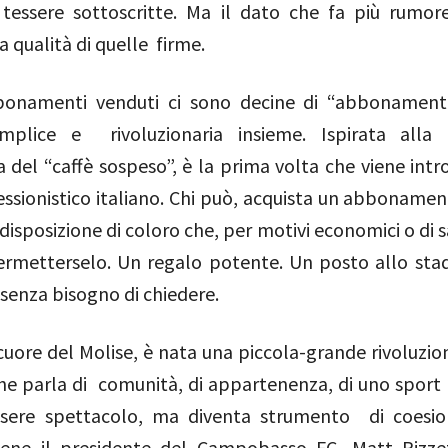
tessere sottoscritte. Ma il dato che fa più rumor
a qualità di quelle firme.
bonamenti venduti ci sono decine di “abbonamenti
mplice e rivoluzionaria insieme. Ispirata alla t
del “caffè sospeso”, è la prima volta che viene intr
essionistico italiano. Chi può, acquista un abbonamen
 disposizione di coloro che, per motivi economici o di 
rmetterselo. Un regalo potente. Un posto allo stad
, senza bisogno di chiedere.
 cuore del Molise, è nata una piccola-grande rivoluzio
he parla di comunità, di appartenenza, di uno sport 
ssere spettacolo, ma diventa strumento di coesio
ene il presidente del Campobasso FC, Matt Rizzet