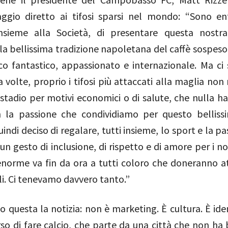
ggio diretto ai tifosi sparsi nel mondo: “Sono en
nsieme alla Società, di presentare questa nostra 
lla bellissima tradizione napoletana del caffè sospes
o fantastico, appassionato e internazionale. Ma ci 
 volte, proprio i tifosi più attaccati alla maglia non
 stadio per motivi economici o di salute, che nulla h
 la passione che condividiamo per questo belliss
ndi deciso di regalare, tutti insieme, lo sport e la p
 un gesto di inclusione, di rispetto e di amore per i nos
enorme va fin da ora a tutti coloro che doneranno at
li. Ci tenevamo davvero tanto.”
o questa la notizia: non è marketing. È cultura. È ide
o di fare calcio, che parte da una città che non ha 