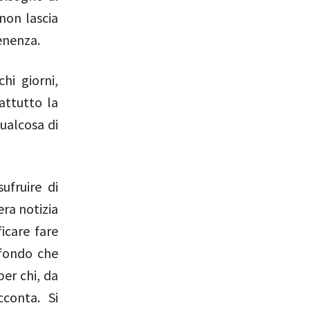
non lascia
tenenza.
hi giorni,
attutto la
ualcosa di
ufruire di
era notizia
icare fare
 fondo che
per chi, da
conta. Si