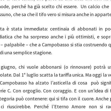
ode, perché ha già scelto chi essere. Un calcio che 
ssuno, che sa che il tifo vero si misura anche in appar
sta è stata immediata: centinaia di abbonati in poc
iatica che ha sorpreso anche i più ottimisti, e sopr
 – palpabile – che a Campobasso si stia costruendo q
di una semplice stagione.
 giugno, chi vuole abbonarsi (o rinnovare) potrà us
olate. Dal 1° luglio scatta la tariffa unica. Ma oggi la v
 Campobasso ha alzato l’asticella di cosa può signif
erie C. Con orgoglio. Con coraggio. E con un’idea di
egoria può contenere: qui si tifa con il cuore. Anche 
ci riuscirebbe. Perché l’Eterno Amore non si rac