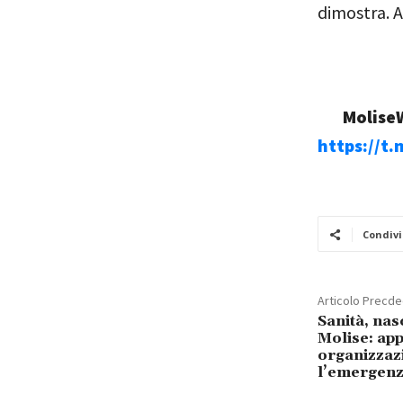
dimostra. 
MoliseW
https://t
Condivi
Articolo Precd
Sanità, nas
Molise: ap
organizzaz
l’emergenz