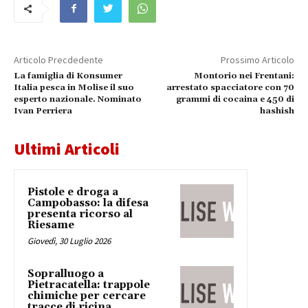
Articolo Precdedente
Prossimo Articolo
La famiglia di Konsumer
Montorio nei Frentani:
Italia pesca in Molise il suo
arrestato spacciatore con 70
esperto nazionale. Nominato
grammi di cocaina e 450 di
Ivan Perriera
hashish
Ultimi Articoli
Pistole e droga a
Campobasso: la difesa
presenta ricorso al
Riesame
Giovedì, 30 Luglio 2026
Sopralluogo a
Pietracatella: trappole
chimiche per cercare
tracce di ricina