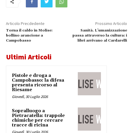
Articolo Precdedente
Prossimo Articolo
Torna il caldo in Molise:
Sanità. L'umanizzazione
bollino arancione a
passa attraverso la cultura: i
Campobasso
libri arrivano al Cardarelli
Ultimi Articoli
Pistole e droga a
Campobasso: la difesa
presenta ricorso al
Riesame
Giovedì, 30 Luglio 2026
Sopralluogo a
Pietracatella: trappole
chimiche per cercare
tracce di ricina
Giovedì, 30 Luglio 2026