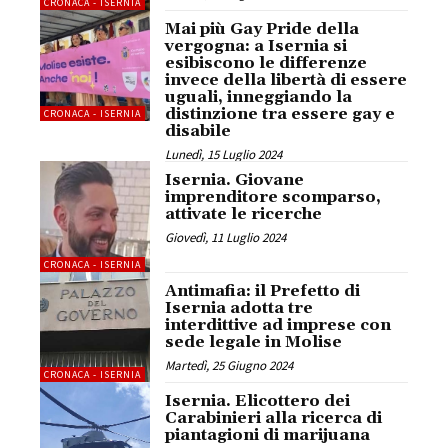
CRONACA - ISERNIA
Mai più Gay Pride della
vergogna: a Isernia si
esibiscono le differenze
invece della libertà di essere
uguali, inneggiando la
distinzione tra essere gay e
CRONACA - ISERNIA
disabile
Lunedì, 15 Luglio 2024
Isernia. Giovane
imprenditore scomparso,
attivate le ricerche
Giovedì, 11 Luglio 2024
CRONACA - ISERNIA
Antimafia: il Prefetto di
Isernia adotta tre
interdittive ad imprese con
sede legale in Molise
Martedì, 25 Giugno 2024
CRONACA - ISERNIA
Isernia. Elicottero dei
Carabinieri alla ricerca di
piantagioni di marijuana