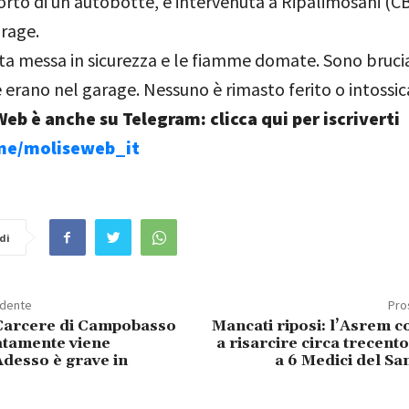
orto di un’autobotte, è intervenuta a Ripalimosani (CB
rage.
ata messa in sicurezza e le fiamme domate. Sono brucia
 erano nel garage. Nessuno è rimasto ferito o intossic
eb è anche su Telegram: clicca qui per iscriverti
.me/moliseweb_it
di
edente
Pro
Carcere di Campobasso
Mancati riposi: l’Asrem 
tamente viene
a risarcire circa trecent
Adesso è grave in
a 6 Medici del Sa