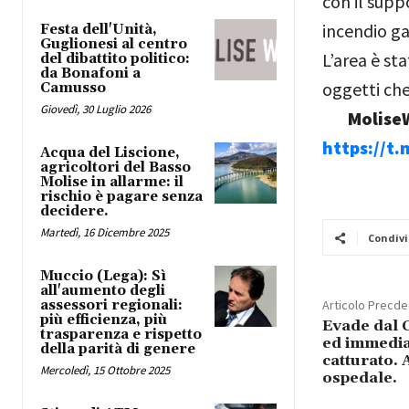
con il supp
incendio ga
Festa dell'Unità,
Guglionesi al centro
L’area è st
del dibattito politico:
da Bonafoni a
oggetti che
Camusso
Giovedì, 30 Luglio 2026
MoliseW
https://t
Acqua del Liscione,
agricoltori del Basso
Molise in allarme: il
rischio è pagare senza
decidere.
Martedì, 16 Dicembre 2025
Condivi
Muccio (Lega): Sì
all'aumento degli
assessori regionali:
Articolo Precd
più efficienza, più
Evade dal 
trasparenza e rispetto
ed immedia
della parità di genere
catturato. 
Mercoledì, 15 Ottobre 2025
ospedale.