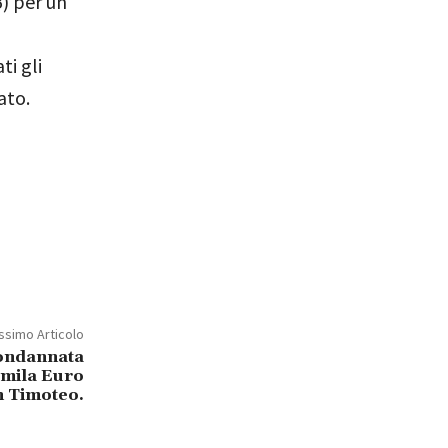
) per un
ti gli
ato.
ssimo Articolo
condannata
omila Euro
n Timoteo.