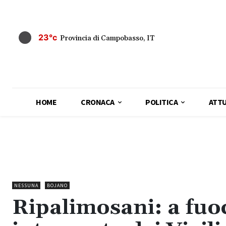
23°c
Provincia di Campobasso, IT
HOME
CRONACA
POLITICA
ATTU
NESSUNA
BOJANO
Ripalimosani: a fuo