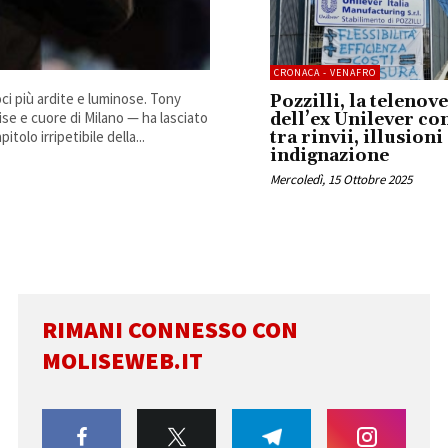
CRONACA - VENAFRO
oci più ardite e luminose. Tony
Pozzilli, la telenov
se e cuore di Milano — ha lasciato
dell’ex Unilever co
tolo irripetibile della...
tra rinvii, illusioni
indignazione
Mercoledì, 15 Ottobre 2025
RIMANI CONNESSO CON
MOLISEWEB.IT