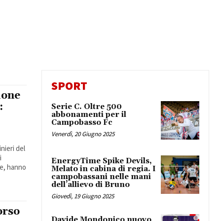
SPORT
ione
:
Serie C. Oltre 500
abbonamenti per il
Campobasso Fc
Venerdì, 20 Giugno 2025
inieri del
i
EnergyTime Spike Devils,
le, hanno
Melato in cabina di regia. I
campobassani nelle mani
dell’allievo di Bruno
Giovedì, 19 Giugno 2025
orso
Davide Mondonico nuovo