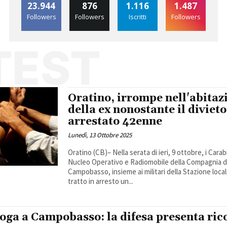
23.944
876
1.116
1.487
Followers
Followers
Iscritti
Followers
TEST
Oratino, irrompe nell'abitaz
della ex nonostante il divieto
arrestato 42enne
Lunedì, 13 Ottobre 2025
Oratino (CB)– Nella serata di ieri, 9 ottobre, i Carab
Nucleo Operativo e Radiomobile della Compagnia d
Campobasso, insieme ai militari della Stazione loca
tratto in arresto un...
roga a Campobasso: la difesa presenta ric