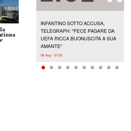
ela
ntinua
 e