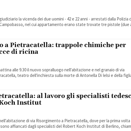
udiziario la vicenda dei due uomini - 42 e 22 anni - arrestati dalla Polizia 
a Campobasso, nel cui appartamento erano state trovate tre pistole (due a
 a Pietracatella: trappole chimiche per
cce di ricina
ttina alle 9.30 il nuovo sopralluogo nell'abitazione e nel granaio di via
catella, teatro dell'inchiesta sulla morte di Antonella Di Ielsi e della figlia
tracatella: al lavoro gli specialisti tedes
Koch Institut
ll'abitazione di via Risorgimento a Pietracatella, dove per la prima volta 
i sono affiancati dagli specialisti del Robert Koch Institut di Berlino, chiama