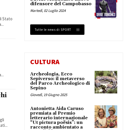
difensore del Campobasso
Martedì, 02 Luglio 2024
di Stato
...
Tutte le news di SPORT
CULTURA
Archeologia, Ecco
...
Sepiverso: il metaverso
del Parco Archeologico di
Sepino
chi
Giovedì, 19 Giugno 2025
Antonietta Aida Caruso
premiata al Premio
letterario internazionale
gli
“Ut pictura poësis”: un
ti...
racconto ambientato a