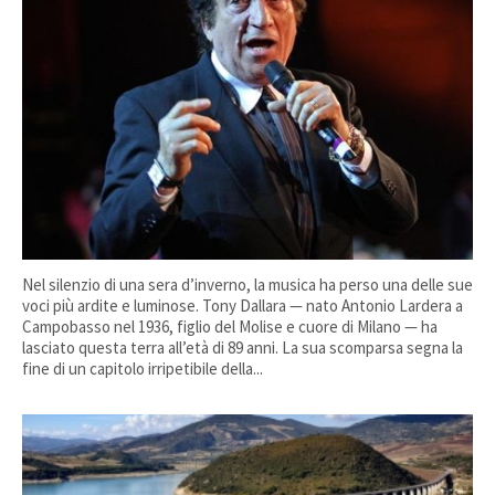
Nel silenzio di una sera d’inverno, la musica ha perso una delle sue
voci più ardite e luminose. Tony Dallara — nato Antonio Lardera a
Campobasso nel 1936, figlio del Molise e cuore di Milano — ha
lasciato questa terra all’età di 89 anni. La sua scomparsa segna la
fine di un capitolo irripetibile della...