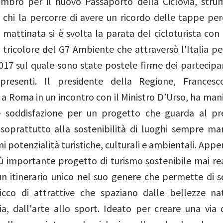
 timbro per il nuovo Passaporto della Ciclovia, str
 chi la percorre di avere un ricordo delle tappe per
 mattinata si è svolta la parata del cicloturista con
tricolore del G7 Ambiente che attraversò l'Italia pe
017 sul quale sono state postele firme dei partecipan
i presenti. Il presidente della Regione, Frances
 Roma in un incontro con il Ministro D’Urso, ha mani
e soddisfazione per un progetto che guarda al pr
soprattutto alla sostenibilità di luoghi sempre ma
i potenzialità turistiche, culturali e ambientali. App
iù importante progetto di turismo sostenibile mai rea
un itinerario unico nel suo genere che permette di s
 ricco di attrattive che spaziano dalle bellezze nat
a, dall'arte allo sport. Ideato per creare una via 