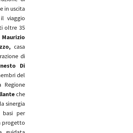
e in uscita
il viaggio
i oltre 35
i
Maurizio
azzo,
casa
razione di
rnesto Di
membri del
a Regione
llante
che
la sinergia
 basi per
n progetto
a guidata