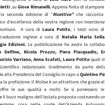
letti
,su
Giose Rimanelli.
Appena finita di stampare 
 la seconda edizione di “
Ricettivo”
che racconta 
co d’eccellenza della nostra regione con inserzionat
molisani.
A cura di
Laura Potito
, i testi sono d
traduzione inglese a cura di
Natalia Maria Soll
ia Edizioni.
La pubblicazione
ha avuto la collabo
o Delfine, Nicola Prozzo, Piera Piacquadio, E
urizio Varriano, Anna Scafati, Laura Potito
quali 
cientifico redazionale. Gradimento da parte dell
ie alla Presidenza del Consiglio in capo a
Quintino Pa
a la prefazione. Il Molise è un attrattore che grazie al
offre le sue qualità a molti. Se si ponessero le
e il buco maligno dell’isolata proposta costruendo u
ermine, cosa nelle corde dell’Azienda Autonom