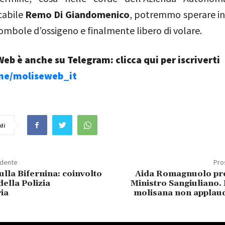
cabile
Remo Di Giandomenico
, potremmo sperare in
ombole d’ossigeno e finalmente libero di volare.
eb è anche su Telegram: clicca qui per iscriverti
.me/moliseweb_it
di
edente
Pro
ulla Bifernina: coinvolto
Aida Romagnuolo pre
della Polizia
Ministro Sangiuliano. 
ia
molisana non applau