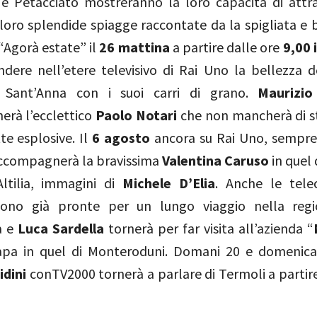
 e Petacciato mostreranno la loro capacità di attrar
 loro splendide spiagge raccontate da la spigliata e 
 “Agorà estate” il
26 mattina
a partire dalle ore
9,00 
ndere nell’etere televisivo di Rai Uno la bellezza d
i Sant’Anna con i suoi carri di grano.
Maurizio
rà l’ecclettico
Paolo Notari
che non mancherà di s
tte esplosive. Il
6 agosto
ancora su Rai Uno, sempr
compagnerà la bravissima
Valentina Caruso
in quel 
Altilia, immagini di
Michele D’Elia
. Anche le tele
sono già pronte per un lungo viaggio nella regi
à e
Luca Sardella
tornerà per far visita all’azienda “
 Papa in quel di Monteroduni. Domani 20 e domenica
idini
conTV2000 tornerà a parlare di Termoli a partire