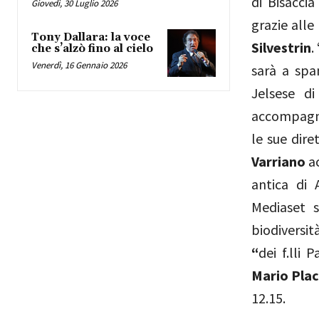
di Bisaccia
Giovedì, 30 Luglio 2026
grazie alle
Tony Dallara: la voce
Silvestrin
.
che s’alzò fino al cielo
Venerdì, 16 Gennaio 2026
sarà a spa
Jelsese d
accompagne
le sue dire
Varriano
ac
antica di 
Mediaset 
biodiversit
“
dei f.lli
Mario Plac
12.15.