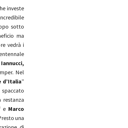
he investe
ncredibile
oppo sotto
eficio ma
bre vedrà i
trentennale
 Iannucci,
amper. Nel
e d’Italia
”
o spaccato
a restanza
f e
Marco
Presto una
azione di