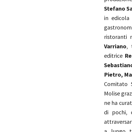
Stefano Sa
in edicola
gastronomi
ristoranti 
Varriano
, 
editrice
Reg
Sebastian
Pietro, Ma
Comitato S
Molise graz
ne ha curat
di pochi, 
attraversar
a lungo t