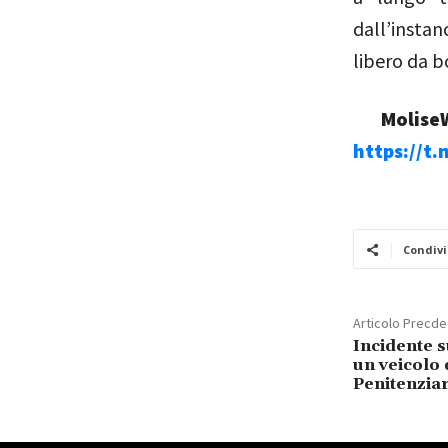
dall’instan
libero da b
MoliseW
https://t
Condivi
Articolo Precd
Incidente s
un veicolo 
Penitenziar