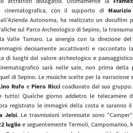
o attrattori divulgativi. Ultimamente la
Frame
e cinematografica, con il supporto di
Maurizio
all’Azienda Autonoma, ha realizzato un docufilm p
fiche sul Parco Archeologico di Sepino, la transuman
ella Valle Tamaro. La sinergia con la direzione de
immagini decisamente accattivanti e raccontato l
a di luoghi dal valore archeologico e paesaggistico.
inematografico sarà nelle sale, non prima della 
quel di Sepino. Le musiche scelte per la narrazione 
Lino Rufo
e
Piero Ricci
coadiuvato dal suo gruppo.
 tutto! Qualche giorno addietro le telecamere d
ra registrato le immagini della costa e saranno i
 Jelsi
. Le trasmissioni interessate sono “Camper
22 luglio
e seguentemente Termoli, Campomarino, 