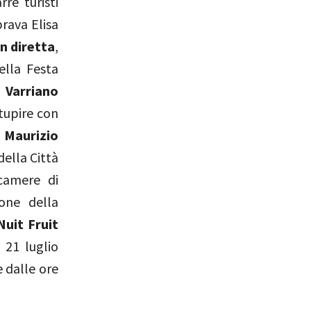
re turisti
brava Elisa
in diretta
,
ella Festa
 Varriano
tupire con
e
Maurizio
della Città
camere di
one della
Nuit Fruit
 21 luglio
 dalle ore