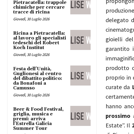
propongon
Pietracatella: trappole
chimiche per cercare
produzion
tracce di ricina
delegato d
Giovedì, 30 Luglio 2026
cinematogra
Ricina a Pietracatella:
al lavoro gli specialisti
gioielli d
tedeschi del Robert
Koch Institut
garantito 
Giovedì, 30 Luglio 2026
immaginific
prodotto c
Festa dell'Unità,
Guglionesi al centro
proprio in 
del dibattito politico:
da Bonafoni a
curate da
Camusso
Giovedì, 30 Luglio 2026
certamente
hanno anco
Beer & Food Festival,
griglia, musica e
prossimo a
premi: arriva
l'Estrella Galicia
Estate”. Il
Summer Tour