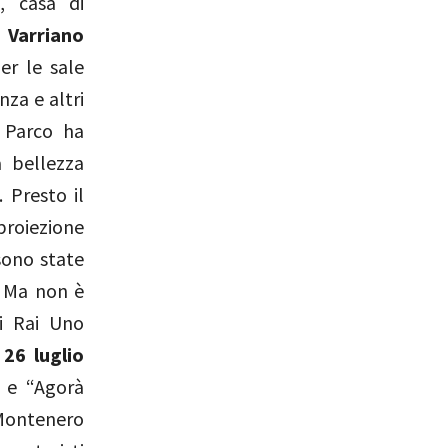
x
, casa di
 Varriano
er le sale
za e altri
l Parco ha
a bellezza
 Presto il
proiezione
sono state
 Ma non è
i Rai Uno
l
26 luglio
” e “Agorà
Montenero