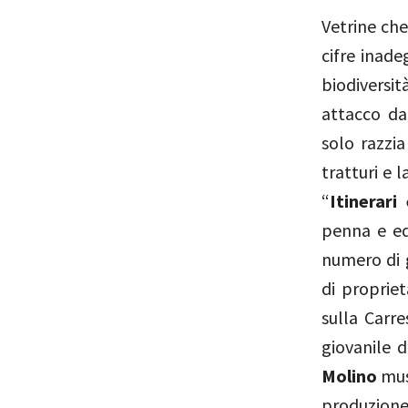
Vetrine che
cifre inad
biodiversi
attacco da
solo razzia
tratturi e 
“
Itinerari
penna e ed
numero di g
di proprie
sulla Carr
giovanile d
Molino
musi
produzione