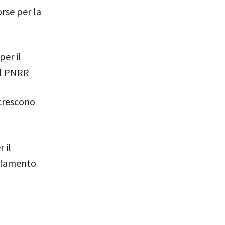
rse per la
er il
al PNRR
 crescono
 il
arlamento