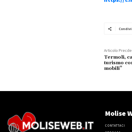
Condivi
Articolo Precd
Termoli, ca
turismo co
mobili”
Molise W
CONTATTACI