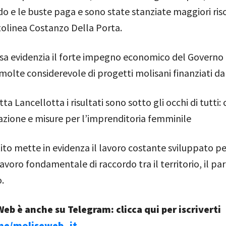
do e le buste paga e sono state stanziate maggiori riso
tolinea Costanzo Della Porta.
a evidenzia il forte impegno economico del Governo p
 molte considerevole di progetti molisani finanziati d
ta Lancellotta i risultati sono sotto gli occhi di tutti:
azione e misure per l’imprenditoria femminile
ito mette in evidenza il lavoro costante sviluppato per
lavoro fondamentale di raccordo tra il territorio, il p
.
eb è anche su Telegram: clicca qui per iscriverti
.me/moliseweb_it