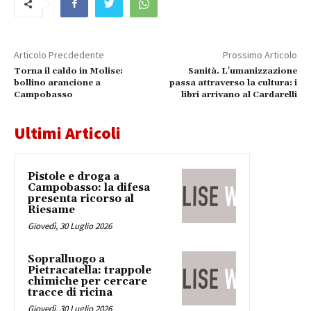
Articolo Precdedente
Prossimo Articolo
Torna il caldo in Molise:
Sanità. L'umanizzazione
bollino arancione a
passa attraverso la cultura: i
Campobasso
libri arrivano al Cardarelli
Ultimi Articoli
Pistole e droga a
Campobasso: la difesa
presenta ricorso al
Riesame
Giovedì, 30 Luglio 2026
Sopralluogo a
Pietracatella: trappole
chimiche per cercare
tracce di ricina
Giovedì, 30 Luglio 2026