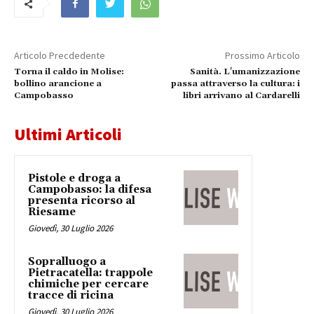
Articolo Precdedente
Prossimo Articolo
Torna il caldo in Molise:
Sanità. L'umanizzazione
bollino arancione a
passa attraverso la cultura: i
Campobasso
libri arrivano al Cardarelli
Ultimi Articoli
Pistole e droga a
Campobasso: la difesa
presenta ricorso al
Riesame
Giovedì, 30 Luglio 2026
Sopralluogo a
Pietracatella: trappole
chimiche per cercare
tracce di ricina
Giovedì, 30 Luglio 2026