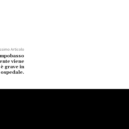
ssimo Articolo
Campobasso
nte viene
 è grave in
ospedale.