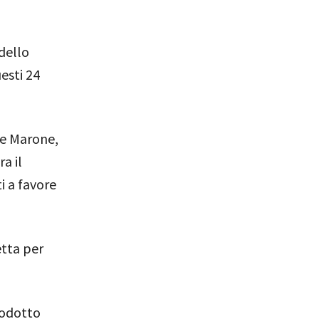
dello
esti 24
 e Marone,
a il
i a favore
tta per
Prodotto