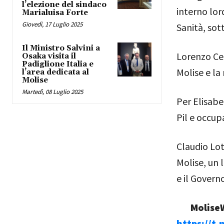
l’elezione del sindaco
interno lor
Marialuisa Forte
Giovedì, 17 Luglio 2025
Sanità, sot
Il Ministro Salvini a
Lorenzo Ces
Osaka visita il
Padiglione Italia e
Molise e la
l’area dedicata al
Molise
Martedì, 08 Luglio 2025
Per Elisabet
Pil e occup
Claudio Lot
Molise, un 
e il Governo
MoliseW
https://t