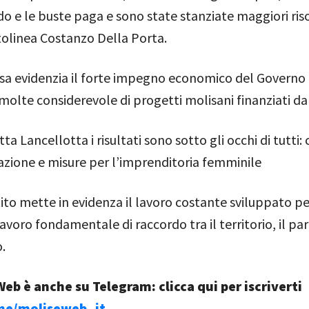
do e le buste paga e sono state stanziate maggiori riso
tolinea Costanzo Della Porta.
a evidenzia il forte impegno economico del Governo p
 molte considerevole di progetti molisani finanziati d
ta Lancellotta i risultati sono sotto gli occhi di tutti:
azione e misure per l’imprenditoria femminile
ito mette in evidenza il lavoro costante sviluppato per
lavoro fondamentale di raccordo tra il territorio, il p
.
eb è anche su Telegram: clicca qui per iscriverti
.me/moliseweb_it