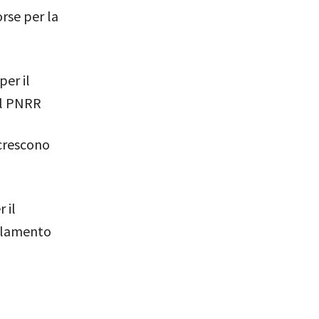
rse per la
er il
al PNRR
 crescono
 il
arlamento