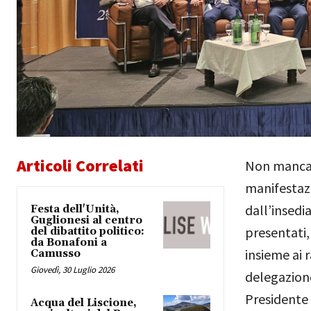
Articoli Correlati
Non mancav
manifestazi
dall’insed
Festa dell'Unità,
Guglionesi al centro
presentati, 
del dibattito politico:
da Bonafoni a
insieme ai 
Camusso
Giovedì, 30 Luglio 2026
delegazion
Presidente 
Acqua del Liscione,