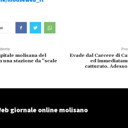
di
edente
Pro
pitale molisana del
Evade dal Carcere di 
n una stazione da “scale
ed immediatame
catturato. Adesso
eb giornale online molisano