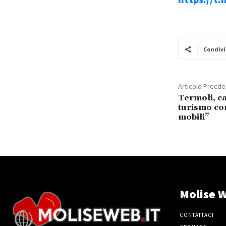
Condivi
Articolo Precd
Termoli, ca
turismo co
mobili”
Molise W
CONTATTACI