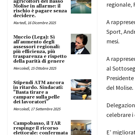
agricoltori del Basso
regionale, 
Molise in allarme: il
rischio è pagare senza
decidere.
A rappresen
Martedì, 16 Dicembre 2025
Sport, Andr
Muccio (Lega): Sì
mesi.
all'aumento degli
assessori regionali:
più efficienza, più
trasparenza e rispetto
A rappresen
della parità di genere
al Sottoseg
Mercoledì, 15 Ottobre 2025
Presidente 
Stipendi ATM ancora
del Molise.
in ritardo. Sindacati:
“Basta tirare a
campare sulla pelle
dei lavoratori”
Delegazion
Mercoledì, 17 Settembre 2025
celebrare i
Campobasso, il TAR
respinge il ricorso
E’ migliorat
elettorale: confermata